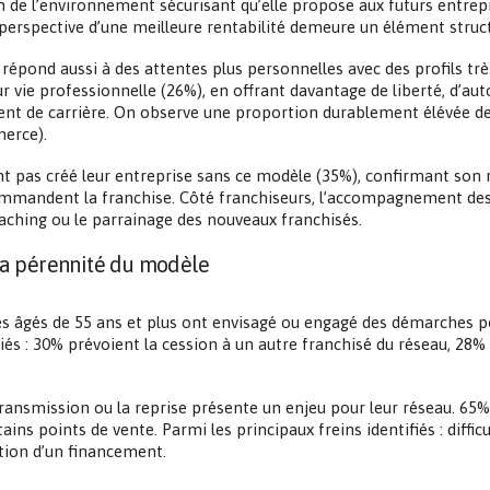
aison de l’environnement sécurisant qu’elle propose aux futurs e
la perspective d’une meilleure rentabilité demeure un élément struc
épond aussi à des attentes plus personnelles avec des profils très 
vie professionnelle (26%), en offrant davantage de liberté, d’auto
ent de carrière. On observe une proportion durablement élévée de
merce).
ient pas créé leur entreprise sans ce modèle (35%), confirmant son 
ommandent la franchise. Côté franchiseurs, l’accompagnement des 
oaching ou le parrainage des nouveaux franchisés.
 la pérennité du modèle
és âgés de 55 ans et plus ont envisagé ou engagé des démarches po
riés : 30% prévoient la cession à un autre franchisé du réseau, 28%
ransmission ou la reprise présente un enjeu pour leur réseau. 65% 
ains points de vente. Parmi les principaux freins identifiés : diffi
tion d’un financement.