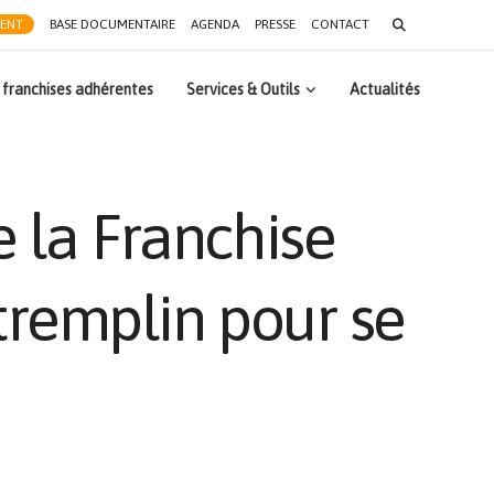
Search
RENT
BASE DOCUMENTAIRE
AGENDA
PRESSE
CONTACT
for:
 franchises adhérentes
Services & Outils
Actualités
e la Franchise
tremplin pour se