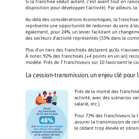
Si la franchise séduit autant, c’est avant tout en r
disposition pour développer l’activité). Par ailleurs, 
Au-delà des considérations économiques, la franchise r
représente une opportunité de redonner du sens à leur 
également, pour 24%, un levier facilitant un changem
des secteurs d’activité représentés (55% dans le com
Plus d’un tiers des franchisés déclarent qu’ils n’aura
À noter, 92% des franchisés (+4 points en un an) rec
modèle. Près de 7 franchiseurs sur 10 favorisent le c
La cession-transmission, un enjeu clé pour
Près de la moitié des franchis
activité, avec des scénarios va
salarié, etc.).
Pour 73% des franchiseurs la t
assurer la transmission de cert
le cédant trop élevée et obten