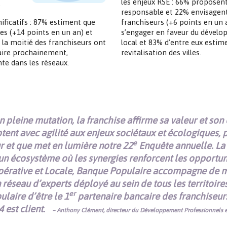
les enjeux RSE : 66% proposent
.
responsable et 22% envisagent 
nificatifs : 87% estiment que
franchiseurs (+6 points en un a
ves (+14 points en un an) et
s’engager en faveur du déve
 la moitié des franchiseurs ont
local et 83% d’entre eux estime
faire prochainement,
revitalisation des villes.
te dans les réseaux.
pleine mutation, la franchise affirme sa valeur et son 
tent avec agilité aux enjeux sociétaux et écologiques, 
e
ur et que met en lumière notre 22
Enquête annuelle. La 
 un écosystème où les synergies renforcent les opportun
érative et Locale, Banque Populaire accompagne de ma
 réseau d’experts déployé au sein de tous les territoir
er
laire d’être le 1
partenaire bancaire des franchiseurs 
4 est client.
– Anthony Clément, directeur du Développement Professionnels e