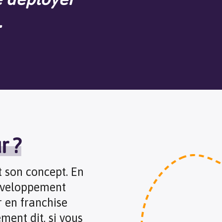
.
r ?
 son concept. En
 développement
r en franchise
ment dit, si vous