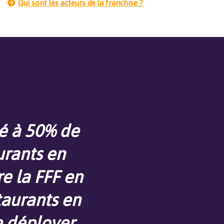
Qui sont les acteurs de la franchise ?
sé à 50% de
urants en
e la FFF en
taurants en
e déployer