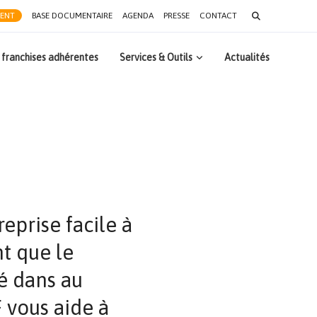
Search
RENT
BASE DOCUMENTAIRE
AGENDA
PRESSE
CONTACT
for:
 franchises adhérentes
Services & Outils
Actualités
prise facile à
nt que le
té dans au
F vous aide à