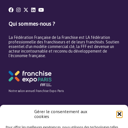
Qui sommes-nous ?
La Fédération Française de la Franchise est LA fédération
professionnelle des franchiseurs et de leurs franchisés. Soutien
essentiel d’un modèle commercial clé, la FFF est devenue un
acteur incontournable et reconnu du développement de
l’économie française.
Notre salon annuel Franchise Expo Paris
Gérer le consentement aux
cookies
Notre média pour tout savoir avant de se lancer dans l’entrepreneuriat
Pour offrir les meilleures expériences, nous utilisons des technologies telles