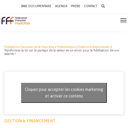
Search
BASE DOCUMENTAIRE
AGENDA
PRESSE
CONTACT
for:
To
Na
Fédération Française de la Franchise
/
Vidéothèque
/
Gestion & financement
/
Transformez la loi sur le partage de la valeur en un atout pour la fidélisation de vos
salariés !
Cliquez pour accepter les cookies marketing
et activer ce contenu
GESTION & FINANCEMENT