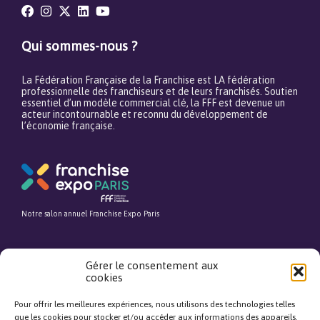
Qui sommes-nous ?
La Fédération Française de la Franchise est LA fédération
professionnelle des franchiseurs et de leurs franchisés. Soutien
essentiel d’un modèle commercial clé, la FFF est devenue un
acteur incontournable et reconnu du développement de
l’économie française.
Notre salon annuel Franchise Expo Paris
Gérer le consentement aux
cookies
Notre média pour tout savoir avant de se lancer dans l’entrepreneuriat
Pour offrir les meilleures expériences, nous utilisons des technologies telles
que les cookies pour stocker et/ou accéder aux informations des appareils.