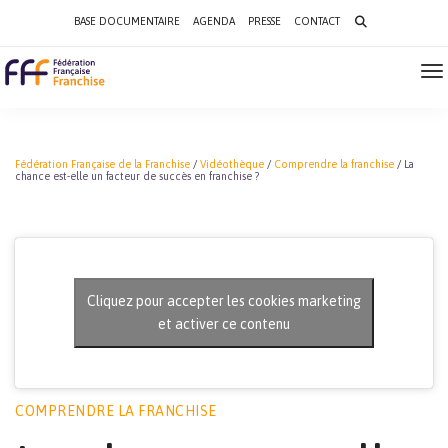
Search
BASE DOCUMENTAIRE
AGENDA
PRESSE
CONTACT
for:
To
Na
Fédération Française de la Franchise
/
Vidéothèque
/
Comprendre la franchise
/
La
chance est-elle un facteur de succès en franchise ?
Cliquez pour accepter les cookies marketing
et activer ce contenu
COMPRENDRE LA FRANCHISE