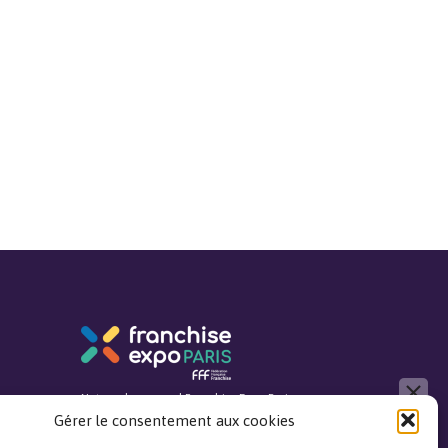
close
Notre salon annuel Franchise Expo Paris
Gérer le consentement aux cookies
Bonjour, je réponds à toutes vos