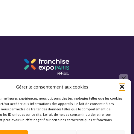
close
Notre salon annuel Franchise Expo Paris
Gérer le consentement aux cookies
Bonjour, je réponds à toutes vos
questions !
es meilleures expériences, nous utilisons des technologies telles que les cookies
 et/ou accéder aux informations des appareils. Le fait de consentir à ces
 nous permettra de traiter des données telles que le comportement de
J'ai une question
 les ID uniques sur ce site. Le fait de ne pas consentir ou de retirer son
Notre média pour tout savoir avant de se lancer
peut avoir un effet négatif sur certaines caractéristiques et fonctions.
dans l’entrepreneuriat