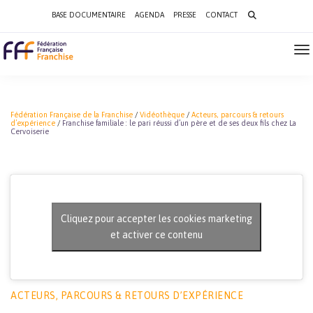
Search
BASE DOCUMENTAIRE
AGENDA
PRESSE
CONTACT
for:
To
Na
Fédération Française de la Franchise
/
Vidéothèque
/
Acteurs, parcours & retours
d’expérience
/
Franchise familiale : le pari réussi d’un père et de ses deux fils chez La
Cervoiserie
Cliquez pour accepter les cookies marketing
et activer ce contenu
ACTEURS, PARCOURS & RETOURS D’EXPÉRIENCE