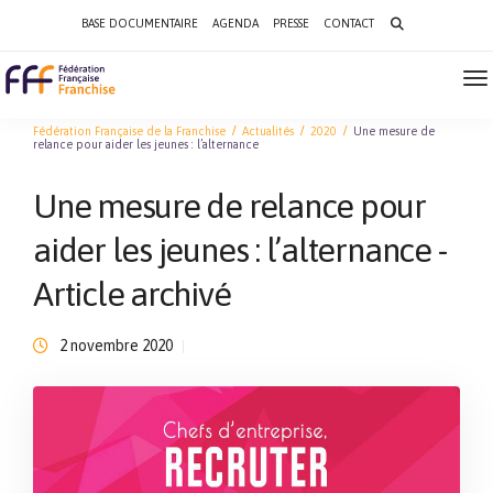
Search
BASE DOCUMENTAIRE
AGENDA
PRESSE
CONTACT
for:
To
Na
Fédération Française de la Franchise
Actualités
2020
Une mesure de
relance pour aider les jeunes : l’alternance
Une mesure de relance pour
aider les jeunes : l’alternance -
Article archivé
2 novembre 2020