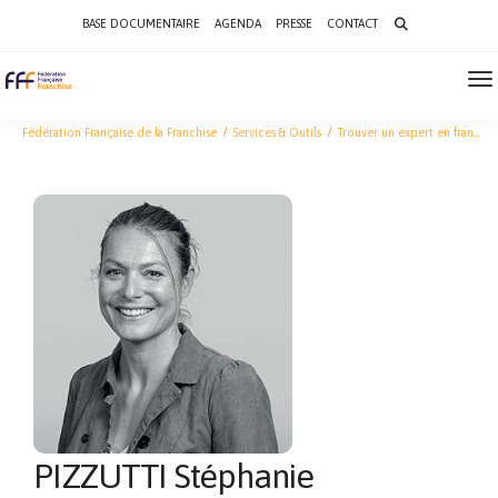
Search
BASE DOCUMENTAIRE
AGENDA
PRESSE
CONTACT
for:
To
Na
Fédération Française de la Franchise
Services & Outils
Trouver un expert en franchise
PIZZUTTI Stéphanie