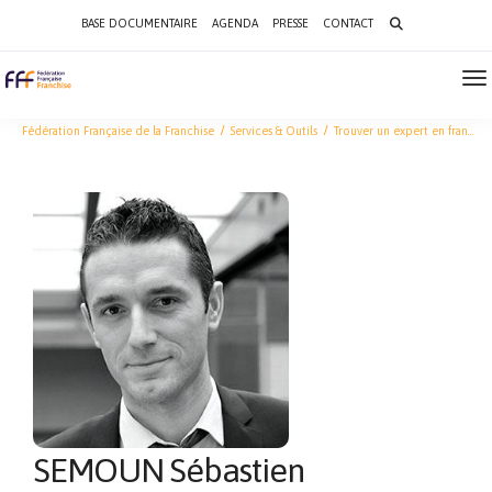
Search
BASE DOCUMENTAIRE
AGENDA
PRESSE
CONTACT
for:
To
Na
Fédération Française de la Franchise
Services & Outils
Trouver un expert en franchise
SEMOUN Sébastien