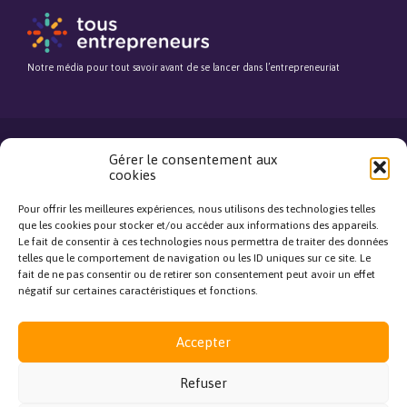
Notre média pour tout savoir avant de se lancer dans l’entrepreneuriat
Gérer le consentement aux
cookies
©Fédération Française de la Franchise. Tous droits réservés.
Mentions légales
Pour offrir les meilleures expériences, nous utilisons des technologies telles
close
que les cookies pour stocker et/ou accéder aux informations des appareils.
Le fait de consentir à ces technologies nous permettra de traiter des données
telles que le comportement de navigation ou les ID uniques sur ce site. Le
Bonjour, je réponds à toutes
fait de ne pas consentir ou de retirer son consentement peut avoir un effet
vos questions !
négatif sur certaines caractéristiques et fonctions.
J'ai une question
Accepter
Refuser