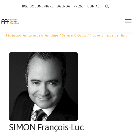
Search
BASE DOCUMENTAIRE
AGENDA
PRESSE
CONTACT
for:
To
Na
Fédération Française de la Franchise
Services & Outils
Trouver un expert en franchise
SIMON François-Luc