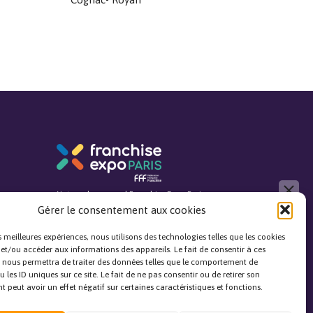
close
Notre salon annuel Franchise Expo Paris
Gérer le consentement aux cookies
Bonjour, je réponds à toutes vos
questions !
es meilleures expériences, nous utilisons des technologies telles que les cookies
 et/ou accéder aux informations des appareils. Le fait de consentir à ces
 nous permettra de traiter des données telles que le comportement de
J'ai une question
 les ID uniques sur ce site. Le fait de ne pas consentir ou de retirer son
Notre média pour tout savoir avant de se lancer
peut avoir un effet négatif sur certaines caractéristiques et fonctions.
dans l’entrepreneuriat