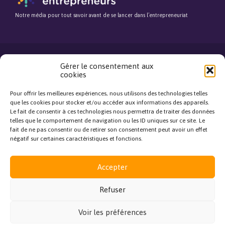
Notre média pour tout savoir avant de se lancer dans l’entrepreneuriat
Gérer le consentement aux
cookies
©Fédération Française de la Franchise. Tous droits réservés.
Mentions légales
Pour offrir les meilleures expériences, nous utilisons des technologies telles
close
que les cookies pour stocker et/ou accéder aux informations des appareils.
Le fait de consentir à ces technologies nous permettra de traiter des données
telles que le comportement de navigation ou les ID uniques sur ce site. Le
Bonjour, je réponds à toutes
fait de ne pas consentir ou de retirer son consentement peut avoir un effet
vos questions !
négatif sur certaines caractéristiques et fonctions.
J'ai une question
Accepter
Refuser
Voir les préférences