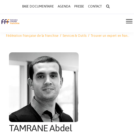
Search
BASE DOCUMENTAIRE
AGENDA
PRESSE
CONTACT
for:
To
Na
Fédération Française de la Franchise
Services & Outils
Trouver un expert en franchise
TAMRANE Abdel