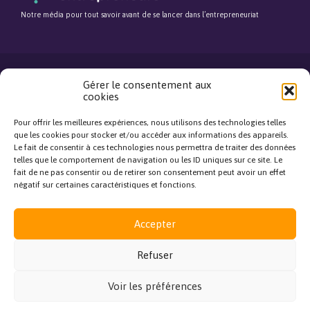
Notre média pour tout savoir avant de se lancer dans l’entrepreneuriat
Gérer le consentement aux
cookies
©Fédération Française de la Franchise. Tous droits réservés.
Mentions légales
Pour offrir les meilleures expériences, nous utilisons des technologies telles
close
que les cookies pour stocker et/ou accéder aux informations des appareils.
Le fait de consentir à ces technologies nous permettra de traiter des données
telles que le comportement de navigation ou les ID uniques sur ce site. Le
Bonjour, je réponds à toutes
fait de ne pas consentir ou de retirer son consentement peut avoir un effet
vos questions !
négatif sur certaines caractéristiques et fonctions.
J'ai une question
Accepter
Refuser
Voir les préférences