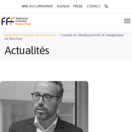
Search
BASE DOCUMENTAIRE
AGENDA
PRESSE
CONTACT
for:
To
Na
Fédération Française de la Franchise
Conseils en développement et management
de franchise
Actualités