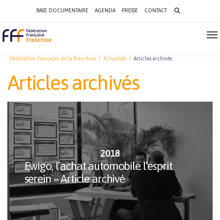
Search
BASE DOCUMENTAIRE
AGENDA
PRESSE
CONTACT
for:
To
Na
Fédération Française de la Franchise
Actualités
Articles archivés
Articles archivés
2018
Ewigo, l’achat automobile l’esprit
serein – Article archivé