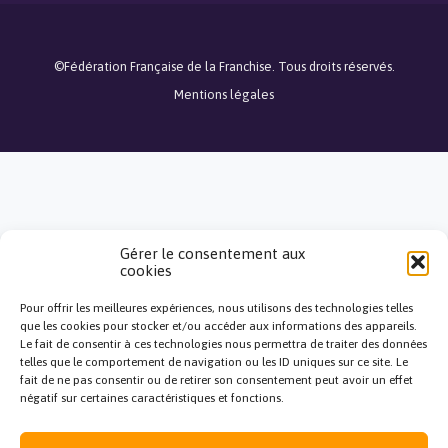
©Fédération Française de la Franchise. Tous droits réservés.
Mentions légales
Gérer le consentement aux
cookies
Pour offrir les meilleures expériences, nous utilisons des technologies telles
close
que les cookies pour stocker et/ou accéder aux informations des appareils.
Le fait de consentir à ces technologies nous permettra de traiter des données
telles que le comportement de navigation ou les ID uniques sur ce site. Le
Bonjour, je réponds à toutes
fait de ne pas consentir ou de retirer son consentement peut avoir un effet
vos questions !
négatif sur certaines caractéristiques et fonctions.
J'ai une question