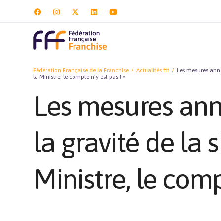
Fédération Française de la Franchise
Actualités fff
Les mesures anno
la Ministre, le compte n’y est pas ! »
Les mesures ann
la gravité de la
Ministre, le comp