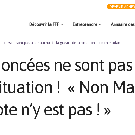
DEVENIR ADHÉ
Découvrir la FFF
Entreprendre
Annuaire des
ncées ne sont pas à la hauteur de la gravité de la situation ! « Non Madame
oncées ne sont pas 
 situation ! « Non 
te n’y est pas ! »