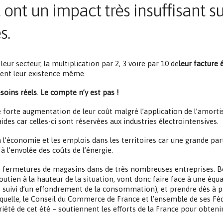
nt un impact très insuffisant su
s.
 leur secteur, la multiplication par 2, 3 voire par 10 de
leur facture
vent leur existence même.
soins réels
.
Le compte n’y est pas !
orte augmentation de leur coût malgré l’application de l’amortisseur
es car celles-ci sont réservées aux industries électrointensives.
era l’économie et les emplois dans les territoires car une grande par
 l’envolée des coûts de l’énergie.
de fermetures de magasins dans de très nombreuses entreprises. Be
outien à la hauteur de la situation, vont donc faire face à une équa
e suivi d’un effondrement de la consommation), et prendre dès à p
 laquelle, le Conseil du Commerce de France et l’ensemble de ses F
té de cet été – soutiennent les efforts de la France pour obteni