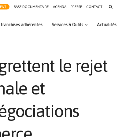
Search
RENT
BASE DOCUMENTAIRE
AGENDA
PRESSE
CONTACT
for:
 franchises adhérentes
Services & Outils
Actualités
ettent le rejet
nale et
égociations
merce