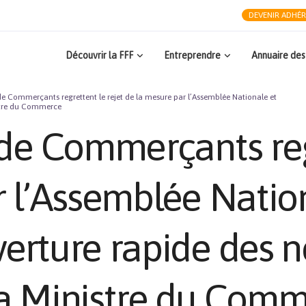
DEVENIR ADHÉ
Découvrir la FFF
Entreprendre
Annuaire des
de Commerçants regrettent le rejet de la mesure par l’Assemblée Nationale et
stre du Commerce
de Commerçants regr
 l’Assemblée Natio
erture rapide des n
a Ministre du Com