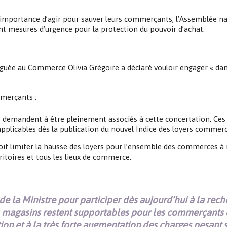
importance d’agir pour sauver leurs commerçants, l’Assemblée nat
nt mesures d’urgence pour la protection du pouvoir d’achat.
éguée au Commerce Olivia Grégoire a déclaré vouloir engager « dan
mmerçants :
 demandent à être pleinement associés à cette concertation. Ces 
applicables dès la publication du nouvel Indice des loyers commer
 doit limiter la hausse des loyers pour l’ensemble des commerces 
ritoires et tous les lieux de commerce.
e la Ministre pour participer dès aujourd’hui à la rech
es magasins restent supportables pour les commerçants 
flation et à la très forte augmentation des charges pesan